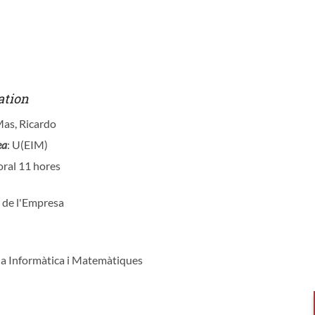
o
ation
Mas, Ricardo
ea
: U(EIM)
oral 11 hores
a de l'Empresa
ia Informàtica i Matemàtiques