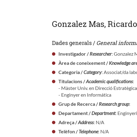
Gonzalez Mas, Ricard
Dades generals /
General inform
Investigador /
Researcher
: Gonzalez 
Àrea de coneixement /
Knowledge ar
Categoria /
Category
: Associat/da lab
Titulacions /
Academic qualifications
:
- Màster Univ. en Direcció Estratègic
- Enginyer en Informática
Grup de Recerca /
Research group
:
Departament /
Department
: Enginyer
Adreça /
Address
: N/A
Telèfon /
Telephone
: N/A