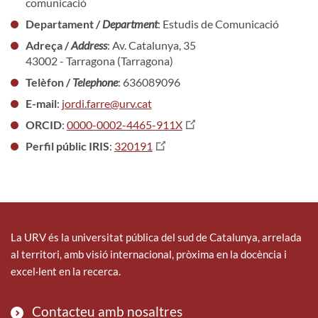
comunicació
Departament /
Department
: Estudis de Comunicació
Adreça /
Address
: Av. Catalunya, 35
43002 - Tarragona (Tarragona)
Telèfon /
Telephone
: 636089096
E-mail
:
jordi.farre@urv.cat
ORCID
:
0000-0002-4465-911X
Perfil públic IRIS
:
320191
La URV és la universitat pública del sud de Catalunya, arrelada
al territori, amb visió internacional, pròxima en la docència i
excel·lent en la recerca.
Contacteu amb nosaltres