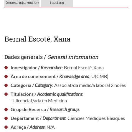
General information
Teaching
Bernal Escoté, Xana
Dades generals /
General information
Investigador /
Researcher
: Bernal Escoté, Xana
Àrea de coneixement /
Knowledge area
: U(CMB)
Categoria /
Category
: Associat/da mèdic/a laboral 2 hores
Titulacions /
Academic qualifications
:
- Llicenciat/ada en Medicina
Grup de Recerca /
Research group
:
Departament /
Department
: Ciències Mèdiques Bàsiques
Adreça /
Address
: N/A