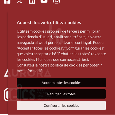
Facebook
Linkedin
Instagram
Twitter
Youtube
Aquest lloc web utilitza cookies
Utilitzem cookies pròpies i de tercers per millorar
l’experiència d’usuari, analitzar el trànsit, la vostra
navegació al web i personalitzar el contingut. Podeu
“Acceptar totes les cookies”, “Configurar les cookies”
que voleu acceptar o bé “Rebutjar-les totes” (excepte
les cookies tècniques que són necessàries).
Consulteu la nostra
política de cookies
per obtenir
més informació.
Accepta totes les cookies
Rebutjar-les totes
Configurar les cookies