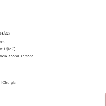
ation
ara
ea
: U(MC)
ic/a laboral 3 h/conc
 i Cirurgia