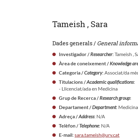
Tameish , Sara
Dades generals /
General inform
Investigador /
Researcher
: Tameish , S
Àrea de coneixement /
Knowledge ar
Categoria /
Category
: Associat/da mèd
Titulacions /
Academic qualifications
:
- Llicenciat/ada en Medicina
Grup de Recerca /
Research group
:
Departament /
Department
: Medicina
Adreça /
Address
: N/A
Telèfon /
Telephone
: N/A
E-mail
:
sara.tameish@urv.cat