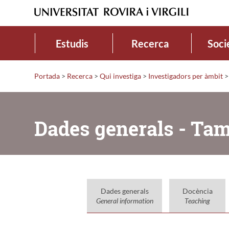
Estudis
Recerca
Soci
Portada
>
Recerca
>
Qui investiga
>
Investigadors per àmbit
>
Dades generals - Tam
Dades generals
Docència
General information
Teaching