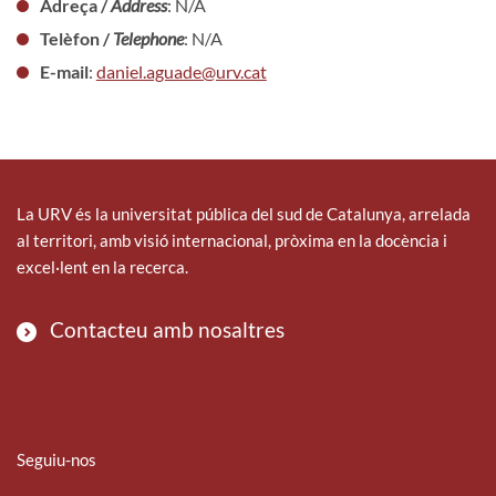
Adreça /
Address
: N/A
Telèfon /
Telephone
: N/A
E-mail
:
daniel.aguade@urv.cat
La URV és la universitat pública del sud de Catalunya, arrelada
al territori, amb visió internacional, pròxima en la docència i
excel·lent en la recerca.
Contacteu amb nosaltres
Seguiu-nos