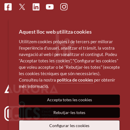
Facebook
Linkedin
Instagram
Twitter
Youtube
Aquest lloc web utilitza cookies
Utilitzem cookies pròpies i de tercers per millorar
l’experiència d’usuari, analitzar el trànsit, la vostra
navegació al web i personalitzar el contingut. Podeu
“Acceptar totes les cookies”, “Configurar les cookies”
que voleu acceptar o bé “Rebutjar-les totes” (excepte
les cookies tècniques que són necessàries).
Consulteu la nostra
política de cookies
per obtenir
més informació.
Accepta totes les cookies
Rebutjar-les totes
Configurar les cookies