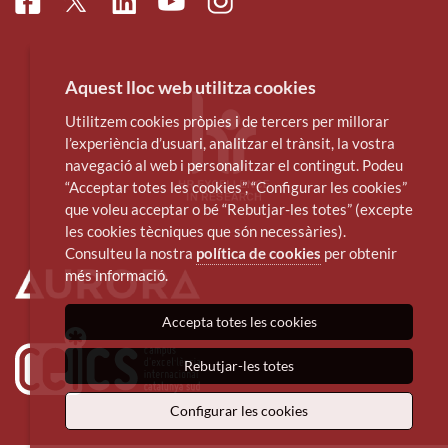
Facebook
Linkedin
Instagram
Twitter
Youtube
Aquest lloc web utilitza cookies
Utilitzem cookies pròpies i de tercers per millorar
l’experiència d’usuari, analitzar el trànsit, la vostra
navegació al web i personalitzar el contingut. Podeu
“Acceptar totes les cookies”, “Configurar les cookies”
que voleu acceptar o bé “Rebutjar-les totes” (excepte
les cookies tècniques que són necessàries).
Consulteu la nostra
política de cookies
per obtenir
més informació.
Accepta totes les cookies
Rebutjar-les totes
Configurar les cookies