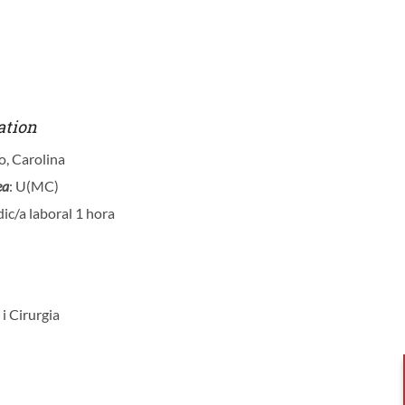
ation
o, Carolina
ea
: U(MC)
ic/a laboral 1 hora
 i Cirurgia