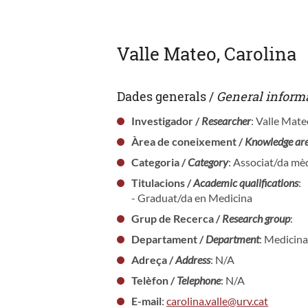
Valle Mateo, Carolina
Dades generals /
General inform
Investigador /
Researcher
: Valle Mate
Àrea de coneixement /
Knowledge ar
Categoria /
Category
: Associat/da mèd
Titulacions /
Academic qualifications
:
- Graduat/da en Medicina
Grup de Recerca /
Research group
:
Departament /
Department
: Medicina
Adreça /
Address
: N/A
Telèfon /
Telephone
: N/A
E-mail
:
carolina.valle@urv.cat