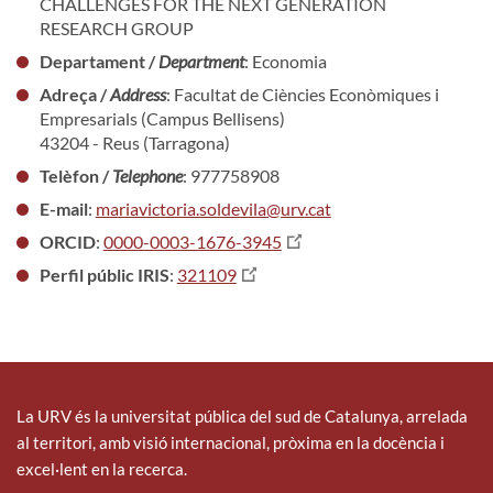
CHALLENGES FOR THE NEXT GENERATION
RESEARCH GROUP
Departament /
Department
: Economia
Adreça /
Address
: Facultat de Ciències Econòmiques i
Empresarials (Campus Bellisens)
43204 - Reus (Tarragona)
Telèfon /
Telephone
: 977758908
E-mail
:
mariavictoria.soldevila@urv.cat
ORCID
:
0000-0003-1676-3945
Perfil públic IRIS
:
321109
La URV és la universitat pública del sud de Catalunya, arrelada
al territori, amb visió internacional, pròxima en la docència i
excel·lent en la recerca.