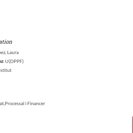
ation
pez, Laura
ea
: U(DPPF)
stitut
vat,Processal i Financer