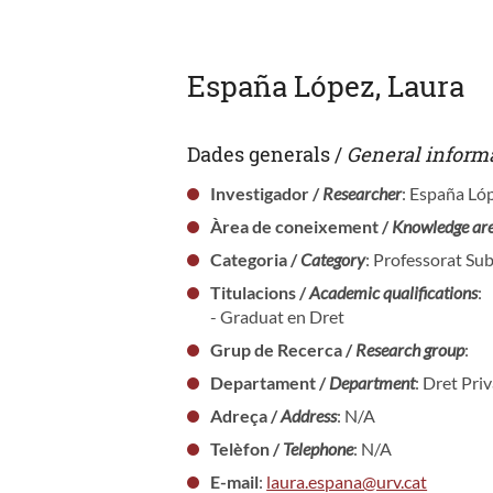
España López, Laura
Dades generals /
General inform
Investigador /
Researcher
: España Ló
Àrea de coneixement /
Knowledge ar
Categoria /
Category
: Professorat Sub
Titulacions /
Academic qualifications
:
- Graduat en Dret
Grup de Recerca /
Research group
:
Departament /
Department
: Dret Pri
Adreça /
Address
: N/A
Telèfon /
Telephone
: N/A
E-mail
:
laura.espana@urv.cat