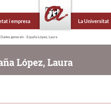
etat i empresa
La Universitat
 Dades generals - España López, Laura
aña López, Laura