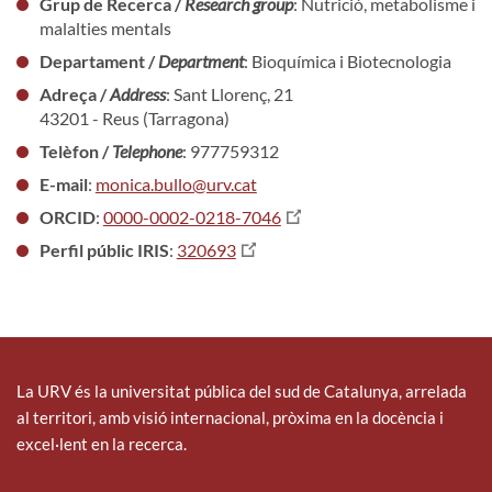
Grup de Recerca /
Research group
: Nutrició, metabolisme i
malalties mentals
Departament /
Department
: Bioquímica i Biotecnologia
Adreça /
Address
: Sant Llorenç, 21
43201 - Reus (Tarragona)
Telèfon /
Telephone
: 977759312
E-mail
:
monica.bullo@urv.cat
ORCID
:
0000-0002-0218-7046
Perfil públic IRIS
:
320693
La URV és la universitat pública del sud de Catalunya, arrelada
al territori, amb visió internacional, pròxima en la docència i
excel·lent en la recerca.