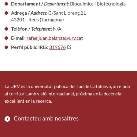
Departament /
Department
: Bioquímica i Biotecnologia
Adreça /
Address
: C/Sant Llorenç,21
43201 - Reus (Tarragona)
Telèfon /
Telephone
: N/A
E-mail
:
rafaeljuan.balanza@urv.cat
Perfil públic IRIS
:
319676
La URV és la universitat pública del sud de Catalunya, arrelada
al territori, amb visió internacional, pròxima en la docència i
excel·lent en la recerca.
Contacteu amb nosaltres