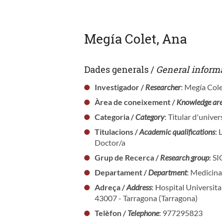
Megía Colet, Ana
Dades generals /
General inform
Investigador /
Researcher
: Megía Col
Àrea de coneixement /
Knowledge ar
Categoria /
Category
: Titular d'univer
Titulacions /
Academic qualifications
: 
Doctor/a
Grup de Recerca /
Research group
: 
Departament /
Department
: Medicina
Adreça /
Address
: Hospital Universita
43007 - Tarragona (Tarragona)
Telèfon /
Telephone
: 977295823