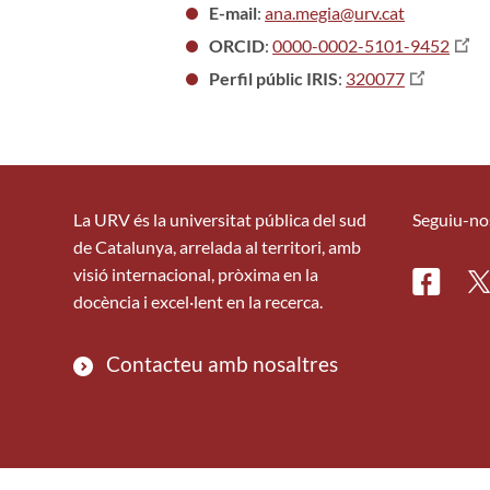
E-mail
:
ana.megia@urv.cat
ORCID
:
0000-0002-5101-9452
Perfil públic IRIS
:
320077
La URV és la universitat pública del sud
Seguiu-no
de Catalunya, arrelada al territori, amb
visió internacional, pròxima en la
Facebo
Tw
docència i excel·lent en la recerca.
Contacteu amb nosaltres