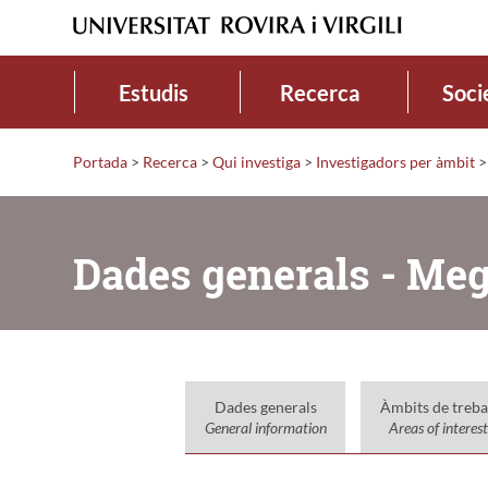
Estudis
Recerca
Soci
Portada
>
Recerca
>
Qui investiga
>
Investigadors per àmbit
>
Dades generals - Meg
Dades generals
Àmbits de treba
General information
Areas of interest