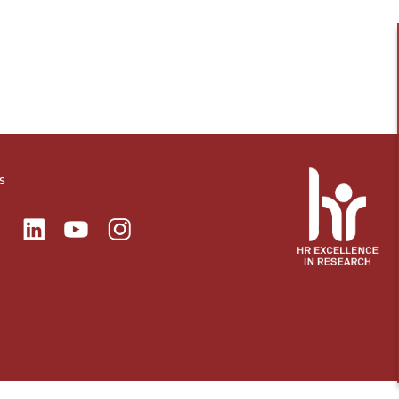
s
ok
Linkedin
Instagram
itter
Youtube