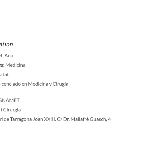
ation
et, Ana
ea
: Medicina
sitat
Licenciado en Medicina y Cirugía
SIGNAMET
 i Cirurgia
ri de Tarragona Joan XXIII. C/ Dr. Mallafrè Guasch, 4