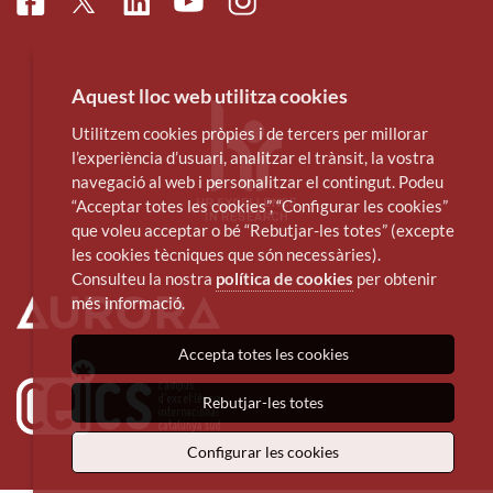
Facebook
Linkedin
Instagram
Twitter
Youtube
Aquest lloc web utilitza cookies
Utilitzem cookies pròpies i de tercers per millorar
l’experiència d’usuari, analitzar el trànsit, la vostra
navegació al web i personalitzar el contingut. Podeu
“Acceptar totes les cookies”, “Configurar les cookies”
que voleu acceptar o bé “Rebutjar-les totes” (excepte
les cookies tècniques que són necessàries).
Consulteu la nostra
política de cookies
per obtenir
més informació.
Accepta totes les cookies
Rebutjar-les totes
Configurar les cookies