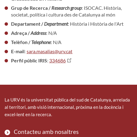
Grup de Recerca /
Research group
: ISOCAC. Història,
societat, política i cultura des de Catalunya al món
Departament /
Department
: Història i Història de l'Art
Adreça /
Address
: N/A
Telèfon /
Telephone
: N/A
E-mail
:
sara.masalias@urv.cat
Perfil públic IRIS
:
334686
La URV és la universitat pública del sud de Catalunya, arrelada
al territori, amb visió internacional, pròxima en la docència i
excel·lent en la recerca.
Contacteu amb nosaltres