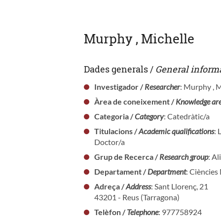
Murphy , Michelle
Dades generals /
General inform
Investigador /
Researcher
: Murphy , M
Àrea de coneixement /
Knowledge ar
Categoria /
Category
: Catedràtic/a
Titulacions /
Academic qualifications
: 
Doctor/a
Grup de Recerca /
Research group
: A
Departament /
Department
: Cièncie
Adreça /
Address
: Sant Llorenç, 21
43201 - Reus (Tarragona)
Telèfon /
Telephone
: 977758924