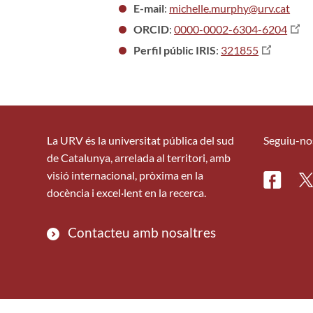
E-mail
:
michelle.murphy@urv.cat
ORCID
:
0000-0002-6304-6204
Perfil públic IRIS
:
321855
La URV és la universitat pública del sud
Seguiu-no
de Catalunya, arrelada al territori, amb
visió internacional, pròxima en la
Facebo
Tw
docència i excel·lent en la recerca.
Contacteu amb nosaltres