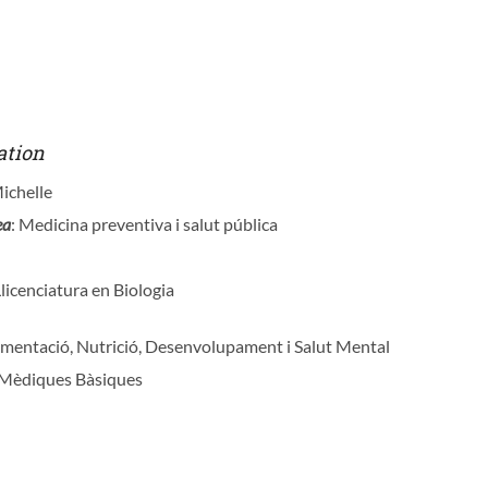
ation
ichelle
ea
: Medicina preventiva i salut pública
Llicenciatura en Biologia
limentació, Nutrició, Desenvolupament i Salut Mental
s Mèdiques Bàsiques