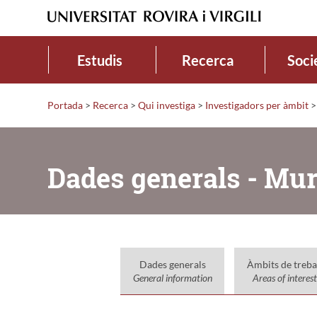
Estudis
Recerca
Soci
Portada
>
Recerca
>
Qui investiga
>
Investigadors per àmbit
>
Dades generals - Mur
Dades generals
Àmbits de treba
General information
Areas of interest