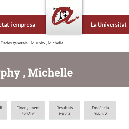
etat i empresa
La Universitat
 Dades generals - Murphy , Michelle
phy , Michelle
ll
Finançament
Resultats
Docència
Funding
Results
Teaching