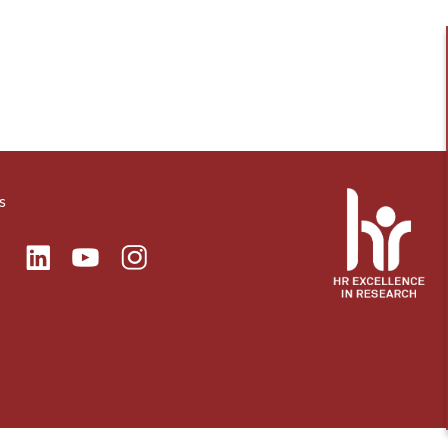
s
ok
Linkedin
Instagram
itter
Youtube