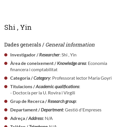
Shi , Yin
Dades generals /
General information
Investigador /
Researcher
: Shi , Yin
Àrea de coneixement /
Knowledge area
: Economia
financera i comptabilitat
Categoria /
Category
: Professorat lector Maria Goyri
Titulacions /
Academic qualifications
:
- Doctor/a per la U. Rovira i Virgili
Grup de Recerca /
Research group
:
Departament /
Department
: Gestió d'Empreses
Adreça /
Address
: N/A
Telèfon /
Telephone
: N/A