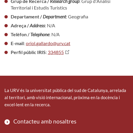
Grup de Recerca /
Research group
: Grup d'Anàlisi
Territorial i Estudis Turístics
Departament /
Department
: Geografia
Adreça /
Address
: N/A
Telèfon /
Telephone
: N/A
E-mail
:
oriol.gallardo@urv.cat
Perfil públic IRIS
:
334855
La URV és la universitat pública del sud de Catalunya, arrelada
al territori, amb visió internacional, pròxima en la docència i
excel·lent en la recerca.
Contacteu amb nosaltres