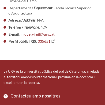
Urbana del Camp
Departament /
Department
: Escola Tècnica Superior
d'Arquitectura
Adreça /
Address
: N/A
Telèfon /
Telephone
: N/A
E-mail
:
miquel.virgili@urv.cat
Perfil públic IRIS
:
335651
La URV és la universitat pública del sud de Catalunya, arrelada
al territori, amb visió internacional, pròxima en la docència i
excel·lent en la recerca.
Contacteu amb nosaltres