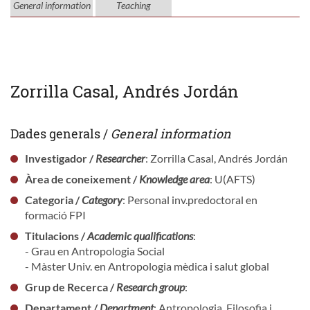
General information
Teaching
Zorrilla Casal, Andrés Jordán
Dades generals /
General information
Investigador /
Researcher
: Zorrilla Casal, Andrés Jordán
Àrea de coneixement /
Knowledge area
: U(AFTS)
Categoria /
Category
: Personal inv.predoctoral en
formació FPI
Titulacions /
Academic qualifications
:
- Grau en Antropologia Social
- Màster Univ. en Antropologia mèdica i salut global
Grup de Recerca /
Research group
:
Departament /
Department
: Antropologia, Filosofia i