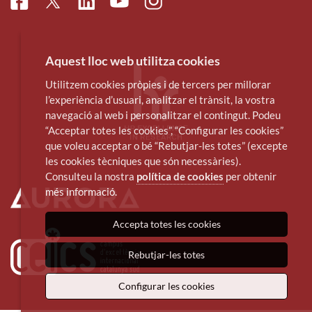
Facebook
Linkedin
Instagram
Twitter
Youtube
Aquest lloc web utilitza cookies
Utilitzem cookies pròpies i de tercers per millorar
l’experiència d’usuari, analitzar el trànsit, la vostra
navegació al web i personalitzar el contingut. Podeu
“Acceptar totes les cookies”, “Configurar les cookies”
que voleu acceptar o bé “Rebutjar-les totes” (excepte
les cookies tècniques que són necessàries).
Consulteu la nostra
política de cookies
per obtenir
més informació.
Accepta totes les cookies
Rebutjar-les totes
Configurar les cookies