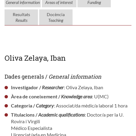
General information
Areas of interest
Funding
Resultats
Docència
Results
Teaching
Oliva Zelaya, Iban
Dades generals /
General information
Investigador /
Researcher
: Oliva Zelaya, Iban
Àrea de coneixement /
Knowledge area
: U(MC)
Categoria /
Category
: Associat/da mèdic/a laboral 1 hora
Titulacions /
Academic qualifications
: Doctor/a per la U.
Rovira i Virgili
Médico Especialista
Llicenciat/ada en Medicina