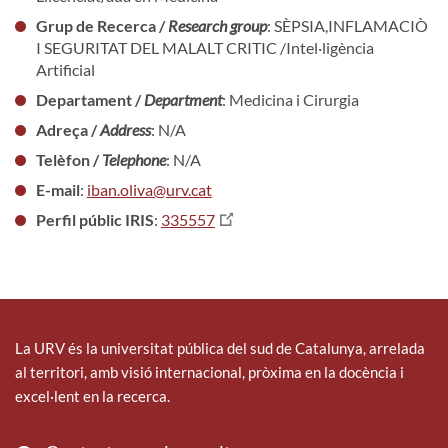
Grup de Recerca /
Research group
: SÈPSIA,INFLAMACIÒ
I SEGURITAT DEL MALALT CRITIC /Intel·ligència
Artificial
Departament /
Department
: Medicina i Cirurgia
Adreça /
Address
: N/A
Telèfon /
Telephone
: N/A
E-mail
:
iban.oliva@urv.cat
Perfil públic IRIS
:
335557
La URV és la universitat pública del sud de Catalunya, arrelada
al territori, amb visió internacional, pròxima en la docència i
excel·lent en la recerca.