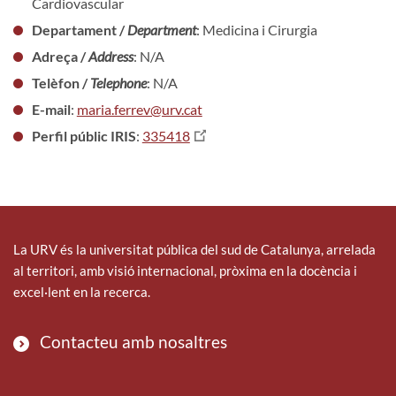
Cardiovascular
Departament /
Department
: Medicina i Cirurgia
Adreça /
Address
: N/A
Telèfon /
Telephone
: N/A
E-mail
:
maria.ferrev@urv.cat
Perfil públic IRIS
:
335418
La URV és la universitat pública del sud de Catalunya, arrelada
al territori, amb visió internacional, pròxima en la docència i
excel·lent en la recerca.
Contacteu amb nosaltres