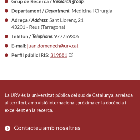
Grup de Recerca /
Research group
:
Departament /
Department
: Medicina i Cirurgia
Adreça /
Address
: Sant Llorenç, 21
43201 - Reus (Tarragona)
Telèfon /
Telephone
: 977759305
E-mail
:
juan.domenech@urv.cat
Perfil públic IRIS
:
319881
La URV és la universitat pública del sud de Catalunya, arrelada
al territori, amb visió internacional, pròxima en la docència i
excel·lent en la recerca.
Contacteu amb nosaltres