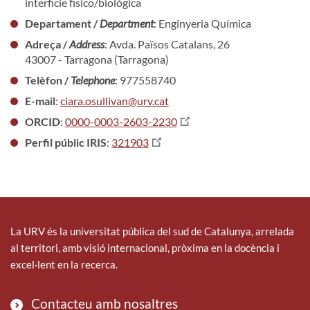
interficie fisico/biológica
Departament /
Department
: Enginyeria Química
Adreça /
Address
: Avda. Països Catalans, 26
43007 - Tarragona (Tarragona)
Telèfon /
Telephone
: 977558740
E-mail
:
ciara.osullivan@urv.cat
ORCID
:
0000-0003-2603-2230
Perfil públic IRIS
:
321903
La URV és la universitat pública del sud de Catalunya, arrelada
al territori, amb visió internacional, pròxima en la docència i
excel·lent en la recerca.
Contacteu amb nosaltres