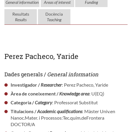
General information
Areas of interest
Funding
Resultats
Docència
Results
Teaching
Perez Pacheco, Yaride
Dades generals /
General information
Investigador /
Researcher
: Perez Pacheco, Yaride
Àrea de coneixement /
Knowledge area
: U(EQ)
Categoria /
Category
: Professorat Substitut
Titulacions /
Academic qualifications
: Màster Univ.en
Nanoc.Mater. i Processos:Tec.quím.deFrontera
DOCTOR/A