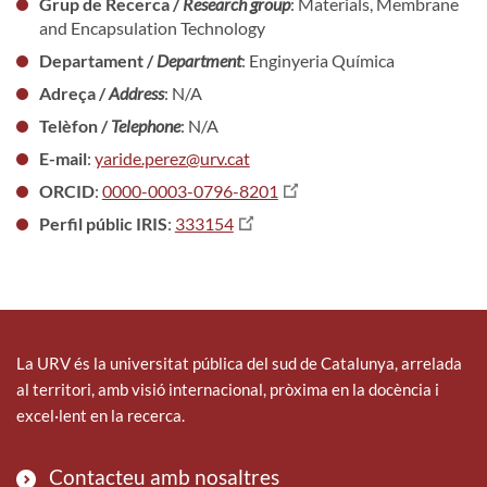
Grup de Recerca /
Research group
: Materials, Membrane
and Encapsulation Technology
Departament /
Department
: Enginyeria Química
Adreça /
Address
: N/A
Telèfon /
Telephone
: N/A
E-mail
:
yaride.perez@urv.cat
ORCID
:
0000-0003-0796-8201
Perfil públic IRIS
:
333154
La URV és la universitat pública del sud de Catalunya, arrelada
al territori, amb visió internacional, pròxima en la docència i
excel·lent en la recerca.
Contacteu amb nosaltres