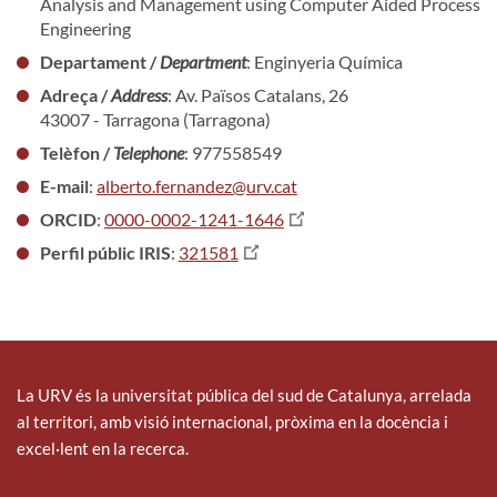
Analysis and Management using Computer Aided Process
Engineering
Departament /
Department
: Enginyeria Química
Adreça /
Address
: Av. Països Catalans, 26
43007 - Tarragona (Tarragona)
Telèfon /
Telephone
: 977558549
E-mail
:
alberto.fernandez@urv.cat
ORCID
:
0000-0002-1241-1646
Perfil públic IRIS
:
321581
La URV és la universitat pública del sud de Catalunya, arrelada
al territori, amb visió internacional, pròxima en la docència i
excel·lent en la recerca.