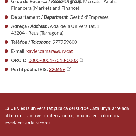
Grup de Recerca /
Research group
: Mercats i Anàlisi
Financera (Markets and Finance)
Departament /
Department
: Gestió d'Empreses
Adreça /
Address
: Avda. de la Universitat, 1
43204 - Reus (Tarragona)
Telèfon /
Telephone
: 977759800
E-mail
:
xavier.camara@urv.cat
ORCID
:
0000-0001-7018-080X
Perfil públic IRIS
:
320659
La URV és la universitat pública del sud de Catalunya, arrelada
al territori, amb visió internacional, pròxima en la docència i
excel·lent en la recerca.