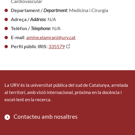
Cardiovascular
Departament /
Department
: Medicina i Cirurgia
Adreça /
Address
: N/A
Telèfon /
Telephone
: N/A
E-mail
:
amine.elamrani@urv.cat
Perfil públic IRIS
:
335579
La URV és la universitat pública del sud de Catalunya, arrelada
al territori, amb visió internacional, pròxima en la docència i
excel·lent en la recerca.
Contacteu amb nosaltres