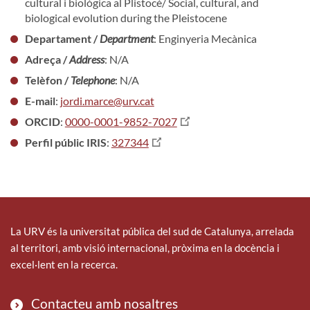
cultural i biològica al Plistocè/ Social, cultural, and
biological evolution during the Pleistocene
Departament /
Department
: Enginyeria Mecànica
Adreça /
Address
: N/A
Telèfon /
Telephone
: N/A
E-mail
:
jordi.marce@urv.cat
ORCID
:
0000-0001-9852-7027
Perfil públic IRIS
:
327344
La URV és la universitat pública del sud de Catalunya, arrelada
al territori, amb visió internacional, pròxima en la docència i
excel·lent en la recerca.
Contacteu amb nosaltres