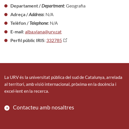
Departament /
Department
: Geografia
Adreça /
Address
: N/A
Telèfon /
Telephone
: N/A
E-mail
:
alba.viana@urv.cat
Perfil públic IRIS
:
332785
La URV és la universitat pública del sud de Catalunya, arrelada
al territori, amb visió internacional, pròxima en la docència i
excel·lent en la recerca.
Contacteu amb nosaltres