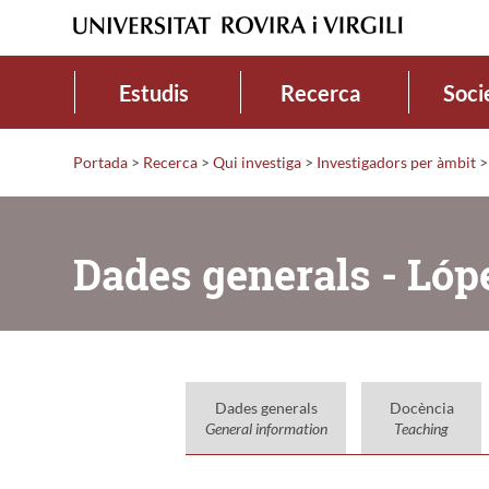
Estudis
Recerca
Soci
Portada
>
Recerca
>
Qui investiga
>
Investigadors per àmbit
>
Dades generals - Lóp
Dades generals
Docència
General information
Teaching