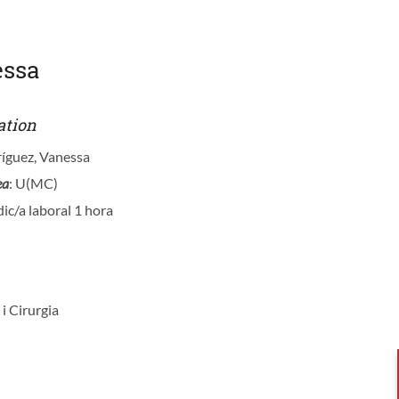
essa
ation
ríguez, Vanessa
ea
: U(MC)
ic/a laboral 1 hora
 i Cirurgia