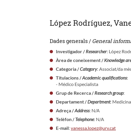
López Rodríguez, Van
Dades generals /
General inform
Investigador /
Researcher
: López Rod
Àrea de coneixement /
Knowledge ar
Categoria /
Category
: Associat/da mèd
Titulacions /
Academic qualifications
:
- Médico Especialista
Grup de Recerca /
Research group
:
Departament /
Department
: Medicina
Adreça /
Address
: N/A
Telèfon /
Telephone
: N/A
E-mail
:
vanessa.lopez@urv.cat