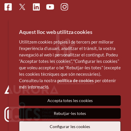
Facebook
Linkedin
Instagram
Twitter
Youtube
Aquest lloc web utilitza cookies
Utilitzem cookies pròpies i de tercers per millorar
l’experiència d’usuari, analitzar el trànsit, la vostra
navegació al web i personalitzar el contingut. Podeu
“Acceptar totes les cookies”, “Configurar les cookies”
que voleu acceptar o bé “Rebutjar-les totes” (excepte
les cookies tècniques que són necessàries).
Consulteu la nostra
política de cookies
per obtenir
més informació.
Accepta totes les cookies
Rebutjar-les totes
Configurar les cookies