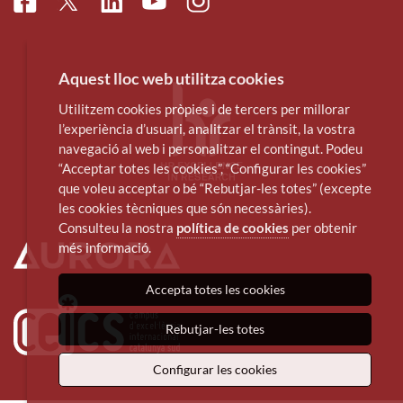
Facebook
Linkedin
Instagram
Twitter
Youtube
Aquest lloc web utilitza cookies
Utilitzem cookies pròpies i de tercers per millorar
l’experiència d’usuari, analitzar el trànsit, la vostra
navegació al web i personalitzar el contingut. Podeu
“Acceptar totes les cookies”, “Configurar les cookies”
que voleu acceptar o bé “Rebutjar-les totes” (excepte
les cookies tècniques que són necessàries).
Consulteu la nostra
política de cookies
per obtenir
més informació.
Accepta totes les cookies
Rebutjar-les totes
Configurar les cookies