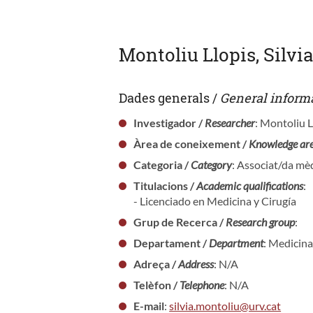
Montoliu Llopis, Silvi
Dades generals /
General inform
Investigador /
Researcher
: Montoliu Ll
Àrea de coneixement /
Knowledge ar
Categoria /
Category
: Associat/da mèd
Titulacions /
Academic qualifications
:
- Licenciado en Medicina y Cirugía
Grup de Recerca /
Research group
:
Departament /
Department
: Medicina
Adreça /
Address
: N/A
Telèfon /
Telephone
: N/A
E-mail
:
silvia.montoliu@urv.cat