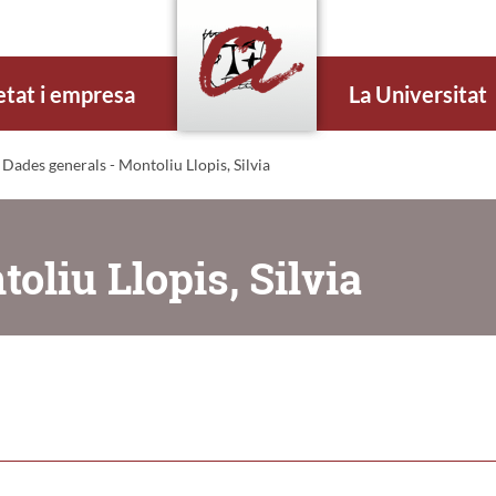
etat i empresa
La Universitat
 Dades generals - Montoliu Llopis, Silvia
oliu Llopis, Silvia