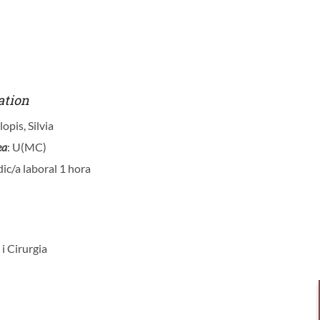
a
ation
opis, Silvia
ea
: U(MC)
ic/a laboral 1 hora
 i Cirurgia