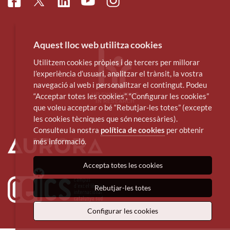
Facebook
Linkedin
Instagram
Twitter
Youtube
Aquest lloc web utilitza cookies
Utilitzem cookies pròpies i de tercers per millorar
l’experiència d’usuari, analitzar el trànsit, la vostra
navegació al web i personalitzar el contingut. Podeu
“Acceptar totes les cookies”, “Configurar les cookies”
que voleu acceptar o bé “Rebutjar-les totes” (excepte
les cookies tècniques que són necessàries).
Consulteu la nostra
política de cookies
per obtenir
més informació.
Accepta totes les cookies
Rebutjar-les totes
Configurar les cookies