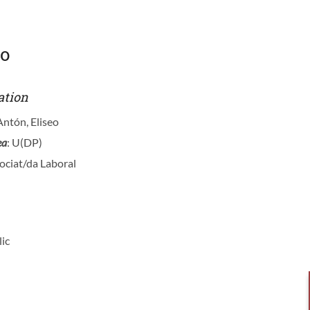
eo
ation
 Antón, Eliseo
ea
: U(DP)
sociat/da Laboral
lic