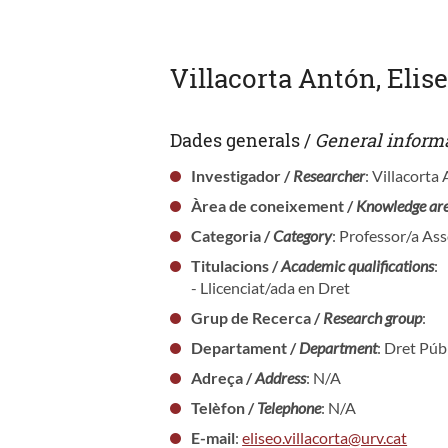
Villacorta Antón, Elis
Dades generals /
General inform
Investigador /
Researcher
: Villacorta
Àrea de coneixement /
Knowledge ar
Categoria /
Category
: Professor/a As
Titulacions /
Academic qualifications
:
- Llicenciat/ada en Dret
Grup de Recerca /
Research group
:
Departament /
Department
: Dret Púb
Adreça /
Address
: N/A
Telèfon /
Telephone
: N/A
E-mail
:
eliseo.villacorta@urv.cat