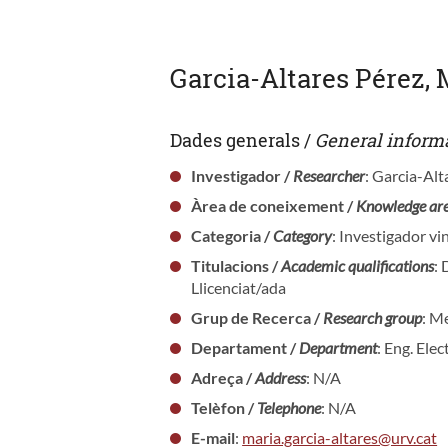
Garcia-Altares Pérez, 
Dades generals /
General inform
Investigador /
Researcher
: Garcia-Alt
Àrea de coneixement /
Knowledge ar
Categoria /
Category
: Investigador vi
Titulacions /
Academic qualifications
: 
Llicenciat/ada
Grup de Recerca /
Research group
: M
Departament /
Department
: Eng. Ele
Adreça /
Address
: N/A
Telèfon /
Telephone
: N/A
E-mail
:
maria.garcia-altares@urv.cat