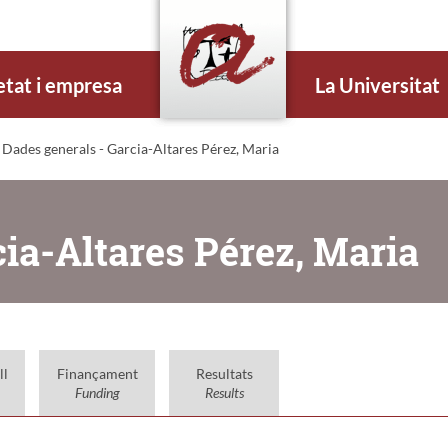
etat i empresa
La Universitat
 Dades generals - Garcia-Altares Pérez, Maria
cia-Altares Pérez, Maria
ll
Finançament
Resultats
Funding
Results