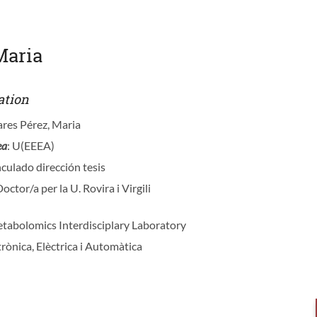
Maria
ation
ares Pérez, Maria
ea
: U(EEEA)
nculado dirección tesis
Doctor/a per la U. Rovira i Virgili
etabolomics Interdisciplary Laboratory
ctrònica, Elèctrica i Automàtica