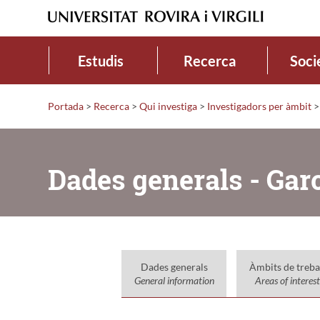
Estudis
Recerca
Soci
Portada
>
Recerca
>
Qui investiga
>
Investigadors per àmbit
>
Dades generals - Gar
Dades generals
Àmbits de treba
General information
Areas of interest