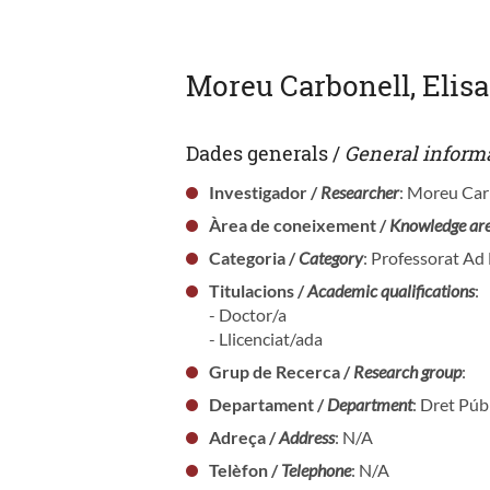
Moreu Carbonell, Elisa
Dades generals /
General inform
Investigador /
Researcher
: Moreu Carb
Àrea de coneixement /
Knowledge ar
Categoria /
Category
: Professorat A
Titulacions /
Academic qualifications
:
- Doctor/a
- Llicenciat/ada
Grup de Recerca /
Research group
:
Departament /
Department
: Dret Púb
Adreça /
Address
: N/A
Telèfon /
Telephone
: N/A