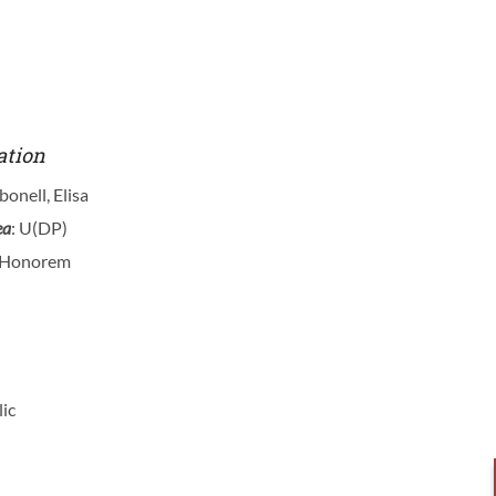
ation
onell, Elisa
ea
: U(DP)
d Honorem
lic