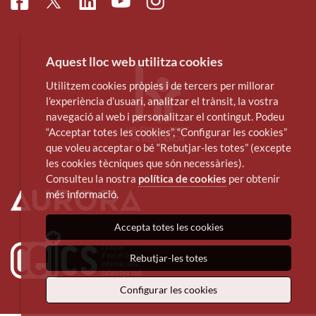
Facebook
Linkedin
Instagram
Twitter
Youtube
Aquest lloc web utilitza cookies
Utilitzem cookies pròpies i de tercers per millorar
l’experiència d’usuari, analitzar el trànsit, la vostra
navegació al web i personalitzar el contingut. Podeu
“Acceptar totes les cookies”, “Configurar les cookies”
que voleu acceptar o bé “Rebutjar-les totes” (excepte
les cookies tècniques que són necessàries).
Consulteu la nostra
política de cookies
per obtenir
més informació.
Accepta totes les cookies
Rebutjar-les totes
Configurar les cookies