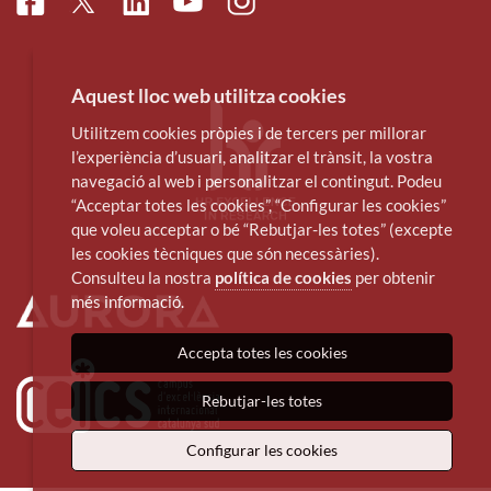
Facebook
Linkedin
Instagram
Twitter
Youtube
Aquest lloc web utilitza cookies
Utilitzem cookies pròpies i de tercers per millorar
l’experiència d’usuari, analitzar el trànsit, la vostra
navegació al web i personalitzar el contingut. Podeu
“Acceptar totes les cookies”, “Configurar les cookies”
que voleu acceptar o bé “Rebutjar-les totes” (excepte
les cookies tècniques que són necessàries).
Consulteu la nostra
política de cookies
per obtenir
més informació.
Accepta totes les cookies
Rebutjar-les totes
Configurar les cookies