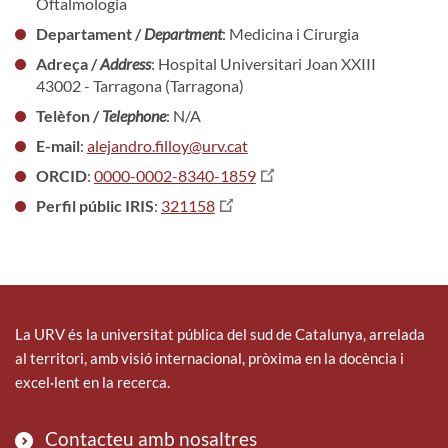
Oftalmologia
Departament /
Department
: Medicina i Cirurgia
Adreça /
Address
: Hospital Universitari Joan XXIII
43002 - Tarragona (Tarragona)
Telèfon /
Telephone
: N/A
E-mail
:
alejandro.filloy@urv.cat
ORCID
:
0000-0002-8340-1859
Perfil públic IRIS
:
321158
La URV és la universitat pública del sud de Catalunya, arrelada
al territori, amb visió internacional, pròxima en la docència i
excel·lent en la recerca.
Contacteu amb nosaltres