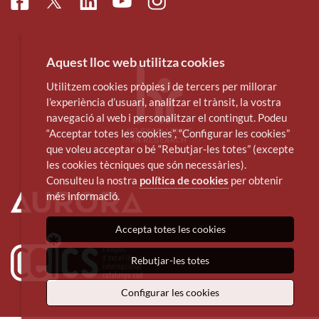
Facebook
Linkedin
Instagram
Twitter
Youtube
Aquest lloc web utilitza cookies
Utilitzem cookies pròpies i de tercers per millorar
l’experiència d’usuari, analitzar el trànsit, la vostra
navegació al web i personalitzar el contingut. Podeu
“Acceptar totes les cookies”, “Configurar les cookies”
que voleu acceptar o bé “Rebutjar-les totes” (excepte
les cookies tècniques que són necessàries).
Consulteu la nostra
política de cookies
per obtenir
més informació.
Accepta totes les cookies
Rebutjar-les totes
Configurar les cookies