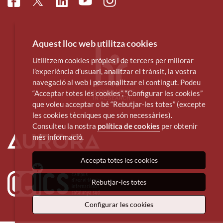
Facebook
Linkedin
Instagram
Twitter
Youtube
Aquest lloc web utilitza cookies
Utilitzem cookies pròpies i de tercers per millorar
l’experiència d’usuari, analitzar el trànsit, la vostra
navegació al web i personalitzar el contingut. Podeu
“Acceptar totes les cookies”, “Configurar les cookies”
que voleu acceptar o bé “Rebutjar-les totes” (excepte
les cookies tècniques que són necessàries).
Consulteu la nostra
política de cookies
per obtenir
més informació.
Accepta totes les cookies
Rebutjar-les totes
Configurar les cookies