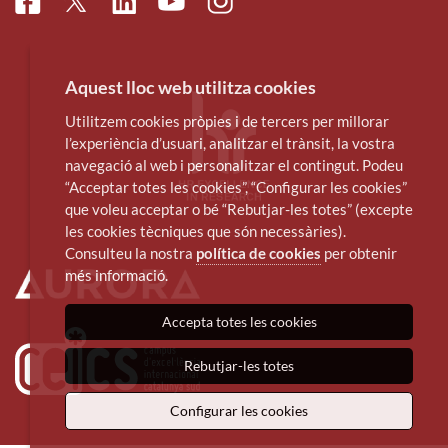
Facebook
Linkedin
Instagram
Twitter
Youtube
Aquest lloc web utilitza cookies
Utilitzem cookies pròpies i de tercers per millorar
l’experiència d’usuari, analitzar el trànsit, la vostra
navegació al web i personalitzar el contingut. Podeu
“Acceptar totes les cookies”, “Configurar les cookies”
que voleu acceptar o bé “Rebutjar-les totes” (excepte
les cookies tècniques que són necessàries).
Consulteu la nostra
política de cookies
per obtenir
més informació.
Accepta totes les cookies
Rebutjar-les totes
Configurar les cookies