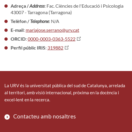
Adreça /
Address
: Fac. Ciències de l'Educació i Psicologia
43007 - Tarragona (Tarragona)
Telèfon /
Telephone
: N/A
E-mail
:
mariajose.serrano@urv.cat
ORCID
:
0000-0003-0363-5522
Perfil públic IRIS
:
319882
La URV és la universitat pública del sud de Catalunya, arrelada
al territori, amb visió internacional, pròxima en la docència i
excel·lent en la recerca.
Contacteu amb nosaltres