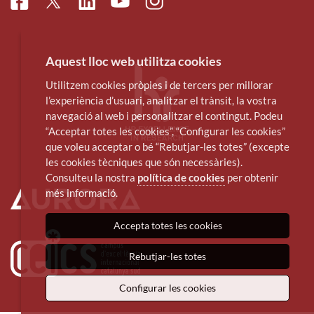
Facebook
Linkedin
Instagram
Twitter
Youtube
Aquest lloc web utilitza cookies
Utilitzem cookies pròpies i de tercers per millorar
l’experiència d’usuari, analitzar el trànsit, la vostra
navegació al web i personalitzar el contingut. Podeu
“Acceptar totes les cookies”, “Configurar les cookies”
que voleu acceptar o bé “Rebutjar-les totes” (excepte
les cookies tècniques que són necessàries).
Consulteu la nostra
política de cookies
per obtenir
més informació.
Accepta totes les cookies
Rebutjar-les totes
Configurar les cookies