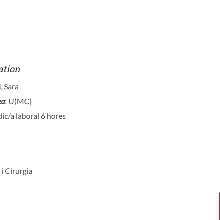
ation
i, Sara
ea
: U(MC)
ic/a laboral 6 hores
 i Cirurgia