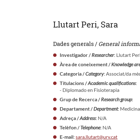
Llutart Peri, Sara
Dades generals /
General inform
Investigador /
Researcher
: Llutart Per
Àrea de coneixement /
Knowledge ar
Categoria /
Category
: Associat/da mèd
Titulacions /
Academic qualifications
:
- Diplomado en Fisioterapia
Grup de Recerca /
Research group
:
Departament /
Department
: Medicina
Adreça /
Address
: N/A
Telèfon /
Telephone
: N/A
E-mail
:
sara.llutart@urv.cat