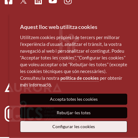
Facebook
Linkedin
Instagram
Twitter
Youtube
Aquest lloc web utilitza cookies
Utilitzem cookies pròpies i de tercers per millorar
l’experiència d’usuari, analitzar el trànsit, la vostra
navegació al web i personalitzar el contingut. Podeu
“Acceptar totes les cookies”, “Configurar les cookies”
que voleu acceptar o bé “Rebutjar-les totes” (excepte
les cookies tècniques que són necessàries).
Consulteu la nostra
política de cookies
per obtenir
més informació.
Accepta totes les cookies
Rebutjar-les totes
Configurar les cookies