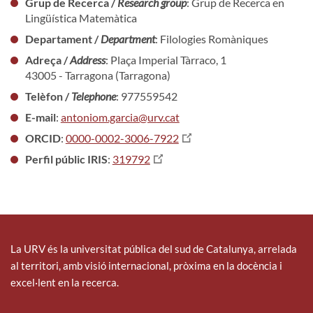
Grup de Recerca /
Research group
: Grup de Recerca en
Lingüística Matemàtica
Departament /
Department
: Filologies Romàniques
Adreça /
Address
: Plaça Imperial Tàrraco, 1
43005 - Tarragona (Tarragona)
Telèfon /
Telephone
: 977559542
E-mail
:
antoniom.garcia@urv.cat
ORCID
:
0000-0002-3006-7922
Perfil públic IRIS
:
319792
La URV és la universitat pública del sud de Catalunya, arrelada
al territori, amb visió internacional, pròxima en la docència i
excel·lent en la recerca.