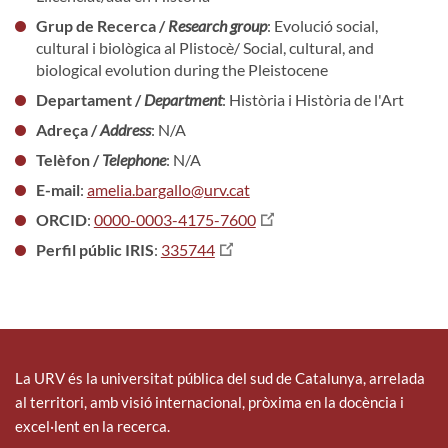
Grup de Recerca /
Research group
: Evolució social,
cultural i biològica al Plistocè/ Social, cultural, and
biological evolution during the Pleistocene
Departament /
Department
: Història i Història de l'Art
Adreça /
Address
: N/A
Telèfon /
Telephone
: N/A
E-mail
:
amelia.bargallo@urv.cat
ORCID
:
0000-0003-4175-7600
Perfil públic IRIS
:
335744
La URV és la universitat pública del sud de Catalunya, arrelada
al territori, amb visió internacional, pròxima en la docència i
excel·lent en la recerca.